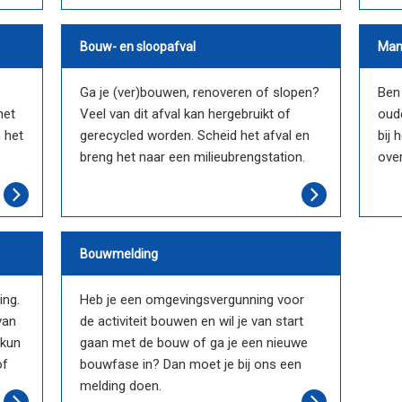
Bouw- en sloopafval
Man
Ga je (ver)bouwen, renoveren of slopen?
Ben 
het
Veel van dit afval kan hergebruikt of
oude
 het
gerecycled worden. Scheid het afval en
bij
breng het naar een milieubrengstation.
over
Bouwmelding
ing.
Heb je een omgevingsvergunning voor
van
de activiteit bouwen en wil je van start
 kun
gaan met de bouw of ga je een nieuwe
of
bouwfase in? Dan moet je bij ons een
melding doen.