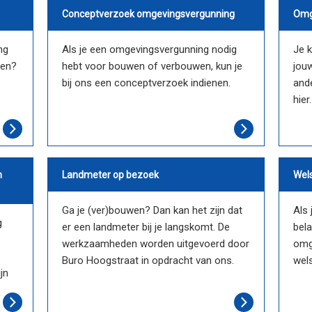
Conceptverzoek omgevingsvergunning
Omg
ng
Als je een omgevingsvergunning nodig
Je 
pen?
hebt voor bouwen of verbouwen, kun je
jou
bij ons een conceptverzoek indienen.
ande
hier.
n
Landmeter op bezoek
Wel
Ga je (ver)bouwen? Dan kan het zijn dat
Als 
g
er een landmeter bij je langskomt. De
bela
werkzaamheden worden uitgevoerd door
omg
Buro Hoogstraat in opdracht van ons.
wels
jn