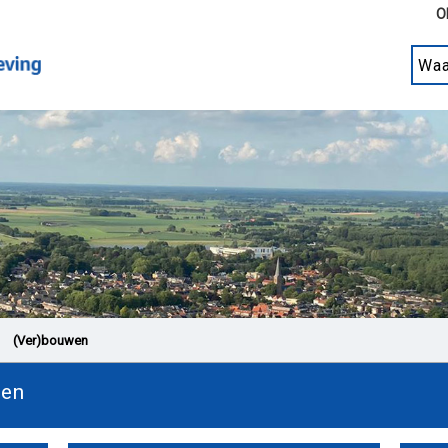
Ol
(Ver)bouwen
wen