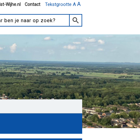
A
Tekstgrootte A
st-Wijhe.nl
Contact